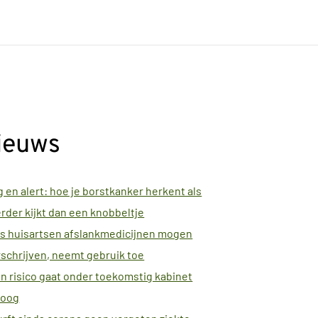
ieuws
 en alert: hoe je borstkanker herkent als
erder kijkt dan een knobbeltje
s huisartsen afslankmedicijnen mogen
schrijven, neemt gebruik toe
n risico gaat onder toekomstig kabinet
oog