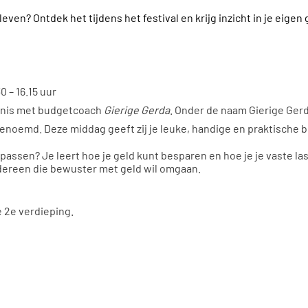
leven? Ontdek het tijdens het festival en krijg inzicht in je eig
 – 16.15 uur
ennis met budgetcoach
Gierige Gerda
.
Onder de naam Gierige Gerd
noemd. Deze middag geeft zij je leuke, handige en praktische b
oepassen? Je leert hoe je geld kunt besparen en hoe je je vaste l
edereen die bewuster met geld wil omgaan.
 2e verdieping.