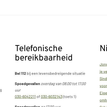
Telefonische
N
bereikbaarheid
Jong
je v
Bel 112
bij een levensbedreigende situatie
Sind
Spoedgevallen
overdag van 08.00 tot 17.00
voor
ag
uur
Eige
030-6042211
of
030-6032143
(toets 1)
omh
Spoedgevallen
na 17.00 uur