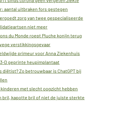
rft sinds corona geen vergeten ziekte
: aantal uitbraken fors gestegen
ergoedt zorg van twee gespecialiseerde
lidatieartsen niet meer
ons du Monde roept Pluche konijn terug
wege verstikkingsgevaar
ldwijde primeur voor Anna Ziekenhuis
3-D geprinte heupimplantaat
ls diëtist? Zo betrouwbaar is ChatGPT bij
llen
 kinderen met slecht oogzicht hebben
 bril, kapotte bril of niet de juiste sterkte