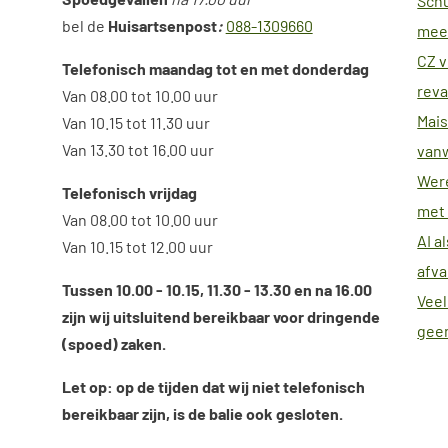
Schu
bel de
H
uisartsenpost
:
088-1309660
meer
CZ v
Telefonisch maandag tot en met donderdag
reva
Van 08.00 tot 10.00 uur
Mais
Van 10.15 tot 11.30 uur
Van 13.30 tot 16.00 uur
van
Were
Telefonisch vrijdag
met 
Van 08.00 tot 10.00 uur
AI a
Van 10.15 tot 12.00 uur
afva
Tussen 10.00 - 10.15, 11.30 - 13.30 en na 16.00
Veel
zijn wij uitsluitend bereikbaar voor dringende
geen
(spoed) zaken.
Let op: op de tijden dat wij niet telefonisch
bereikbaar zijn, is de balie ook gesloten.