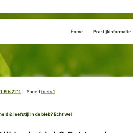
Hoofdmenu
Home
Praktijkinformatie
0-6042211
Spoed
toets 1
l:
id & leefstijl in de bieb? Echt wel