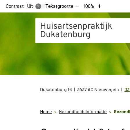
Tekst
Tekst
Contrast
Tekstgrootte
100%
Uit
verkleinen
vergroten
met
met
Huisartsenpraktijk
10%
10%
Dukatenburg
Dukatenburg
16
3437 AC
Nieuwegein
03
Te
Home
Gezondheidsinformatie
Gezondhe