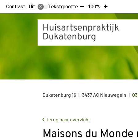
Tekst
Tekst
Contrast
Tekstgrootte
100%
Uit
verkleinen
vergroten
met
met
Huisartsenpraktijk
10%
10%
Dukatenburg
Dukatenburg
16
3437 AC
Nieuwegein
03
Te
Terug naar overzicht
Maisons du Monde r