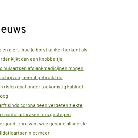
ieuws
 en alert: hoe je borstkanker herkent als
erder kijkt dan een knobbeltje
s huisartsen afslankmedicijnen mogen
schrijven, neemt gebruik toe
n risico gaat onder toekomstig kabinet
oog
rft sinds corona geen vergeten ziekte
: aantal uitbraken fors gestegen
ergoedt zorg van twee gespecialiseerde
lidatieartsen niet meer