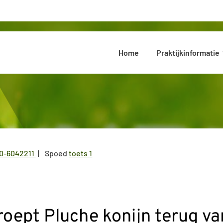
Hoofdmenu
Home
Praktijkinformatie
0-6042211
Spoed
toets 1
l:
oept Pluche konijn terug v