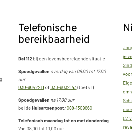
Telefonische
N
bereikbaarheid
Jong
je v
Bel 112
bij een levensbedreigende situatie
Sind
Spoedgevallen
overdag van 08.00 tot 17.00
voor
ag
uur
Eige
030-6042211
of
030-6032143
(toets 1)
omh
Spoedgevallen
na 17.00 uur
Schu
bel de
H
uisartsenpost
:
088-1309660
meer
CZ v
Telefonisch maandag tot en met donderdag
reva
Van 08.00 tot 10.00 uur