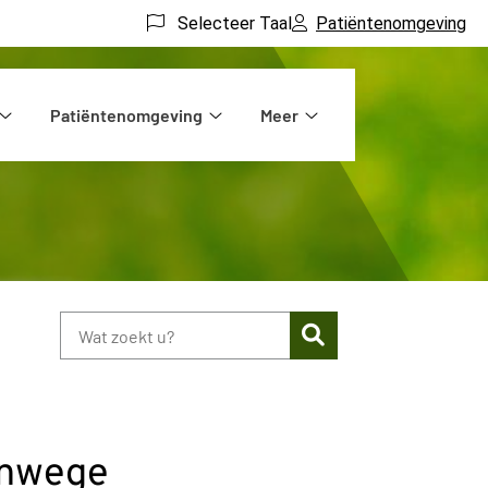
Selecteer Taal
Patiëntenomgeving
Patiëntenomgeving
Meer
Praktijkinformatie
Patiëntenomgeving
Meer
submenu
submenu
submenu
Zoeken
anwege