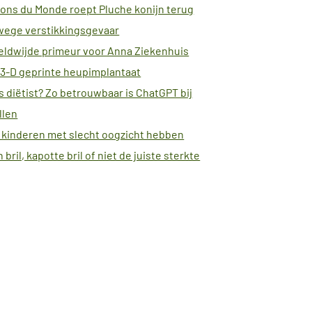
ons du Monde roept Pluche konijn terug
wege verstikkingsgevaar
ldwijde primeur voor Anna Ziekenhuis
3-D geprinte heupimplantaat
ls diëtist? Zo betrouwbaar is ChatGPT bij
llen
 kinderen met slecht oogzicht hebben
 bril, kapotte bril of niet de juiste sterkte