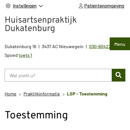
Instellingen
Patiëntenomgeving
Huisartsenpraktijk
Dukatenburg
Hoof
Menu
Dukatenburg
16
3437 AC
Nieuwegein
030-6042211
Tel:
Spoed
toets 1
Zoe
Home
Praktijkinformatie
LSP - Toestemming
Toestemming