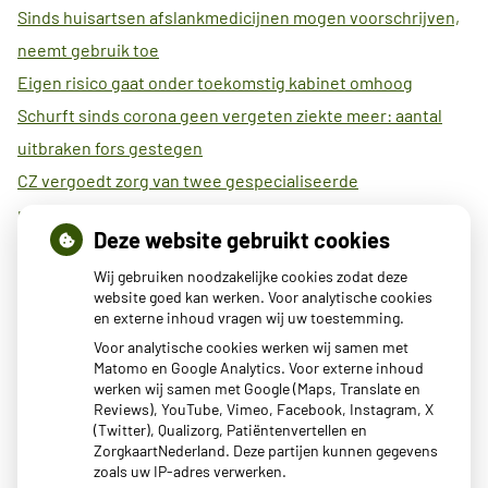
Sinds huisartsen afslankmedicijnen mogen voorschrijven,
neemt gebruik toe
Eigen risico gaat onder toekomstig kabinet omhoog
Schurft sinds corona geen vergeten ziekte meer: aantal
uitbraken fors gestegen
CZ vergoedt zorg van twee gespecialiseerde
revalidatieartsen niet meer
Deze website gebruikt cookies
Maisons du Monde roept Pluche konijn terug vanwege
Wij gebruiken noodzakelijke cookies zodat deze
verstikkingsgevaar
website goed kan werken. Voor analytische cookies
Wereldwijde primeur voor Anna Ziekenhuis met 3-D
en externe inhoud vragen wij uw toestemming.
geprinte heupimplantaat
Voor analytische cookies werken wij samen met
Matomo en Google Analytics. Voor externe inhoud
AI als diëtist? Zo betrouwbaar is ChatGPT bij afvallen
werken wij samen met Google (Maps, Translate en
Veel kinderen met slecht oogzicht hebben geen bril,
Reviews), YouTube, Vimeo, Facebook, Instagram, X
(Twitter), Qualizorg, Patiëntenvertellen en
kapotte bril of niet de juiste sterkte
ZorgkaartNederland. Deze partijen kunnen gegevens
zoals uw IP-adres verwerken.