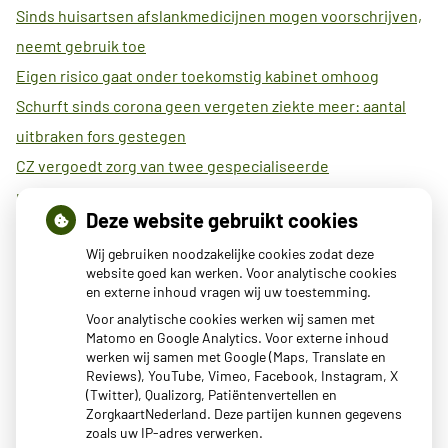
Sinds huisartsen afslankmedicijnen mogen voorschrijven,
neemt gebruik toe
Eigen risico gaat onder toekomstig kabinet omhoog
Schurft sinds corona geen vergeten ziekte meer: aantal
uitbraken fors gestegen
CZ vergoedt zorg van twee gespecialiseerde
revalidatieartsen niet meer
Deze website gebruikt cookies
Maisons du Monde roept Pluche konijn terug vanwege
Wij gebruiken noodzakelijke cookies zodat deze
verstikkingsgevaar
website goed kan werken. Voor analytische cookies
Wereldwijde primeur voor Anna Ziekenhuis met 3-D
en externe inhoud vragen wij uw toestemming.
geprinte heupimplantaat
Voor analytische cookies werken wij samen met
Matomo en Google Analytics. Voor externe inhoud
AI als diëtist? Zo betrouwbaar is ChatGPT bij afvallen
werken wij samen met Google (Maps, Translate en
Veel kinderen met slecht oogzicht hebben geen bril,
Reviews), YouTube, Vimeo, Facebook, Instagram, X
(Twitter), Qualizorg, Patiëntenvertellen en
kapotte bril of niet de juiste sterkte
ZorgkaartNederland. Deze partijen kunnen gegevens
zoals uw IP-adres verwerken.