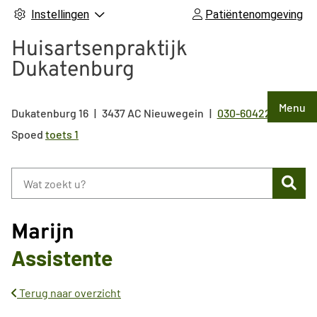
Instellingen
Patiëntenomgeving
Huisartsenpraktijk
Dukatenburg
Hoof
Menu
Dukatenburg
16
3437 AC
Nieuwegein
030-6042211
Tel:
Spoed
toets 1
Zoe
Marijn
Assistente
Terug naar overzicht