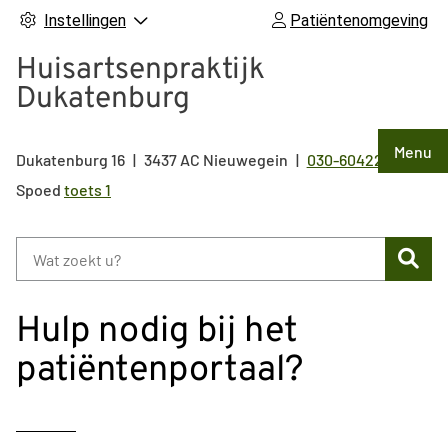
Instellingen
Patiëntenomgeving
Huisartsenpraktijk
Dukatenburg
Hoof
Menu
Dukatenburg
16
3437 AC
Nieuwegein
030-6042211
Tel:
Spoed
toets 1
Zoe
Hulp nodig bij het
patiëntenportaal?