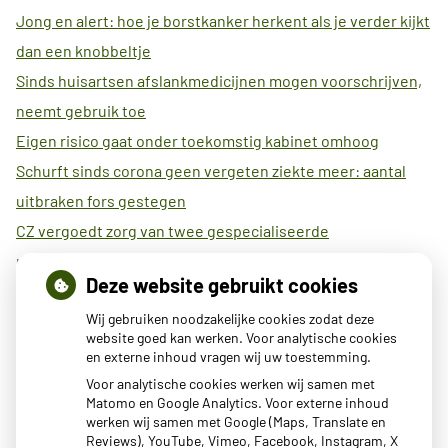
Jong en alert: hoe je borstkanker herkent als je verder kijkt
dan een knobbeltje
Sinds huisartsen afslankmedicijnen mogen voorschrijven,
neemt gebruik toe
Eigen risico gaat onder toekomstig kabinet omhoog
Schurft sinds corona geen vergeten ziekte meer: aantal
uitbraken fors gestegen
CZ vergoedt zorg van twee gespecialiseerde
revalidatieartsen niet meer
Deze website gebruikt cookies
Maisons du Monde roept Pluche konijn terug vanwege
Wij gebruiken noodzakelijke cookies zodat deze
verstikkingsgevaar
website goed kan werken. Voor analytische cookies
Wereldwijde primeur voor Anna Ziekenhuis met 3-D
en externe inhoud vragen wij uw toestemming.
geprinte heupimplantaat
Voor analytische cookies werken wij samen met
Matomo en Google Analytics. Voor externe inhoud
AI als diëtist? Zo betrouwbaar is ChatGPT bij afvallen
werken wij samen met Google (Maps, Translate en
Veel kinderen met slecht oogzicht hebben geen bril,
Reviews), YouTube, Vimeo, Facebook, Instagram, X